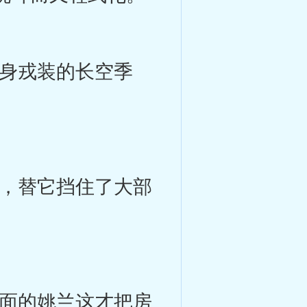
身戎装的长空季
，替它挡住了大部
面的姚兰这才把房