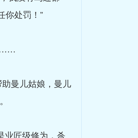
任你处罚！”
……
助曼儿姑娘，曼儿
。
是业匠级修为，杀