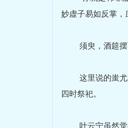
妙虚子易如反掌，
须臾，酒筵摆下
这里说的蚩尤墓
四时祭祀。
叶云宁虽然觉得