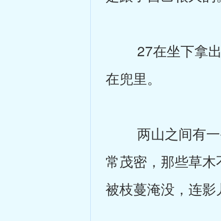
27在坐下拿出
在兜里。
两山之间有一条
常茂密，那些草木
被枝蔓淹没，连影