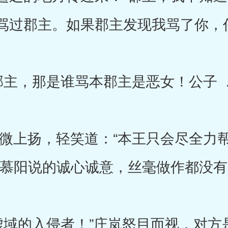
骂过郡主。如果郡主发现我骂了你，
主，那是谁骂本郡主是恶女！公子 
上扬，轻笑道：“本王只会尽全力帮
金慕阳说的诚心诚意，丝毫做作都没有
的入侵者！”庄岚怒目而视，对方