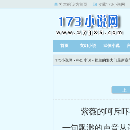
将本站设为首页
收藏173小说网
首页
玄幻小说
武侠小说
173小说网
-
科幻小说
-
郡主的邪夫们最新章
上
紫薇的呵斥吓得
一句飘渺的声音从