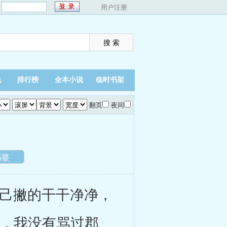
：
用户注册
说
排行榜
全本小说
临时书架
翻页
夜间
书签
己撇的干干净净，
道，我没有骂过郡