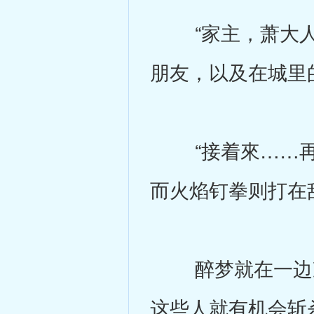
“家主，萧大人
朋友，以及在城里
“接着來……再下
而火焰钉拳则打在
醉梦就在一边准
这些人就有机会斩