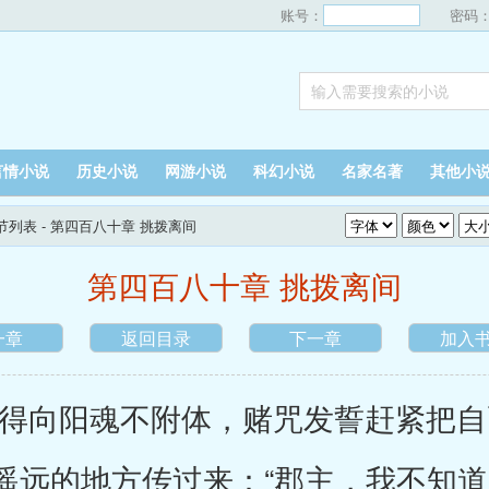
账号：
密码
言情小说
历史小说
网游小说
科幻小说
名家名著
其他小
节列表
- 第四百八十章 挑拨离间
第四百八十章 挑拨离间
一章
返回目录
下一章
加入
向阳魂不附体，赌咒发誓赶紧把自
遥远的地方传过来：“郡主，我不知