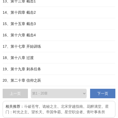
13、第十三章 截击1
14、第十四章 截击2
15、第十五章 截击3
16、第十六章 截击4
17、第十七章 开始训练
18、第十八章 过渡
19、第十九章 刺杀任务
20、第二十章 信仰之跃
上一页
下一页
相关推荐：
斗破苍穹
、
诡秘之主
、
北宋穿越指南
、
花醉满堂
、
星
门：时光之主
、
望长天
、
帝国争霸
、
星空职业者
、
青叶事务所