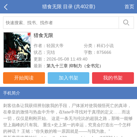
猎食无限 目录 (共402章)
首页
猎食无限
作者：轻国大帝
分类：科幻小说
状态：完结
字数：875666
更新：2026-05-08 11:49:40
最新：
第九十三章 抑制力（全书完）
开始阅读
加入书架
我的书架
手机简介
刺客信条让我获得辨别敌我的手段，尸体派对使我领悟死亡的真谛，
在拳皇的激情与热血中升华，在fate中寻找对于真理的定义……而这
一切，仅仅是刚刚开始。 这是一条无与伦比的超脱之路，那唯一能够
登上巅峰的只有我。 重生+史上第一的幸运，究竟会打造出一个怎样
的神话？ 王铭：“你失败的唯一原因就是——与我为敌。”