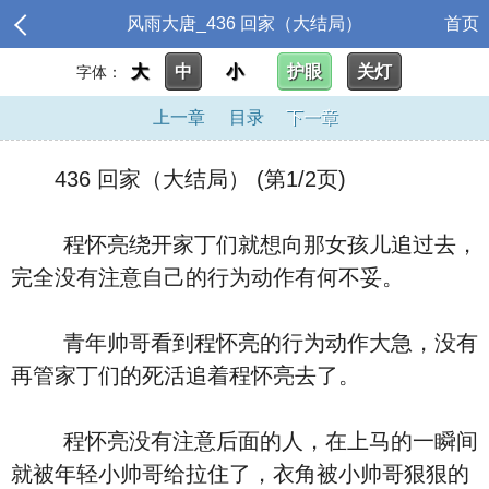
风雨大唐_436 回家（大结局）
首页
大
中
小
护眼
关灯
字体：
上一章
目录
下一章
436 回家（大结局） (第1/2页)
程怀亮绕开家丁们就想向那女孩儿追过去，
完全没有注意自己的行为动作有何不妥。
青年帅哥看到程怀亮的行为动作大急，没有
再管家丁们的死活追着程怀亮去了。
程怀亮没有注意后面的人，在上马的一瞬间
就被年轻小帅哥给拉住了，衣角被小帅哥狠狠的