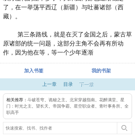
了，在一举荡平西辽（新疆）与吐蕃诸部（西
藏）。
第三条路线，就是在灭了金国之后，蒙古草
原诸部的统一问题，这部分主角不会再有所动
作，因为他在等，等一个少年逐渐
加入书签
我的书架
上一章
目录
下一章
相关推荐：
斗破苍穹
、
诡秘之主
、
北宋穿越指南
、
花醉满堂
、
星
门：时光之主
、
望长天
、
帝国争霸
、
星空职业者
、
青叶事务所
、
全
职高手