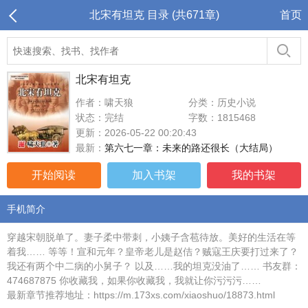
北宋有坦克 目录 (共671章)
首页
北宋有坦克
作者：啸天狼
分类：历史小说
状态：完结
字数：1815468
更新：2026-05-22 00:20:43
最新：
第六七一章：未来的路还很长（大结局）
开始阅读
加入书架
我的书架
手机简介
穿越宋朝脱单了。妻子柔中带刺，小姨子含苞待放。美好的生活在等
着我…… 等等！宣和元年？皇帝老儿是赵佶？贼寇王庆要打过来了？
我还有两个中二病的小舅子？ 以及……我的坦克没油了…… 书友群：
474687875 你收藏我，如果你收藏我，我就让你污污污……
最新章节推荐地址：https://m.173xs.com/xiaoshuo/18873.html