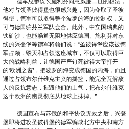
德军总参谋长施利芬同意威廉二世的想法，
他对占领圣彼得堡也很感兴趣，因为夺取了圣彼
得堡，德军可以取得整个波罗的海的控制权，又
可与德国驻芬兰军队会合。此外，中立国瑞典的
铁矿沙，也能畅通无阻地供应德国。施利芬对东
线的兴登堡等德军将领们说：“圣彼得堡应该被德
军占领，毁灭和占领这座城市，不仅可以取得巨
大的战略利益，让德国严严钉死彼得大帝打开
的‘欧洲之窗’，把波罗的海变成德国的内海，而且
通过占领布尔什维克主义的摇篮，能完全瓦解敌
人的反抗意志，摧毁他们的士气，把布尔什维克
这个欧洲的幽灵彻底从地球上抹掉。”
德国宣布与苏俄的和平协议无效之后，兴登
堡即将进攻圣彼得堡的德军编成北方中央和南方