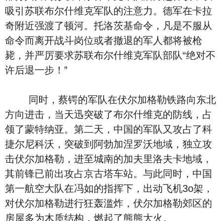
吸引苏联布尔什维克军队的注意力。德军在卡拉
奇附近强渡了顿河。托洛茨基命令，凡是不服从
命令而离开战斗岗位或者撤退的军人都将被枪
毙，并严厉要求苏联布尔什维克军队部队“绝对不
许后退一步！”
同时，蔡锷的军队在伏尔加格勒铁路向东北
方向进击，当天迅突破了布尔什维克的防线，占
领了蒙特纳亚。第二天，中国的军队又攻占了科
捷尔尼科沃，突破到阿勃加涅罗沃地域，独立攻
击伏尔加格勒，进至城南的加夫里洛夫卡地域，
其前锋已前出攻占京古塔车站。与此同时，中国
第一航空大队在冯如的指挥下，出动飞机3o架，
对伏尔加格勒进行狂轰滥炸，伏尔加格勒郊区的
房屋多为木质结构，燃起了熊熊大火。