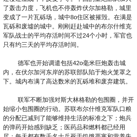
了轰击力度，飞机也不停轰炸伏尔加格勒，城里
变成了一片瓦砾场，城中8o住区被摧毁。在满是
瓦砾和废墟的城中。刚刚赶赴城中的布尔什维克
军队战士的平均存活时间不过24个小时，军官也
只有约三天的平均存活时间。
德军也开始调遣包括42o毫米巨炮轰击城
内，在伏尔加河东岸的苏联部队陷于炮火笼罩之
下。城内布满了高达数米的瓦砾堆和废弃建筑。
联军不断加强对斯大林格勒的包围圈，并开
始缩小包围圈的行动。苏联布尔什维克军队口粮
的分配已减到了能够维持生活的标准之下；炮兵
的弹药开始感到缺乏；医药品和燃料都已经用
尽；每天都有数千名士兵死于饥饿严寒和营养失