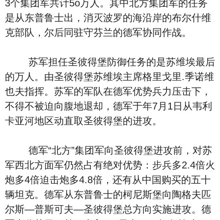
3个集团军共计5o万人。其中北方集团军的任务
是从东普鲁士出，消灭波罗的海沿岸的布尔什维
克部队，尔后同驻守芬兰的德军协同作战。
苏军担任圣彼得堡防御任务的是苏维埃最后
的万人。由圣彼得堡苏维埃主席格里戈里.季诺维
也夫指挥。苏军的军队在德军优势兵力压击下，
不得不被迫向腹地退却，德军于年7月1日从韦利
卡亚河地区动直取圣彼得堡的进攻。
德军“北方”集团军向圣彼得堡进攻前，对苏
军西北方面军仍然占有绝对优势：步兵多2.4倍火
炮多4倍迫击炮多4.8倍，还有从中国购买的五十
辆坦克。德军从东普鲁士的柯尼斯堡向陶格夫匹
尔斯—普斯可夫—圣彼得堡总方向实施进攻。德