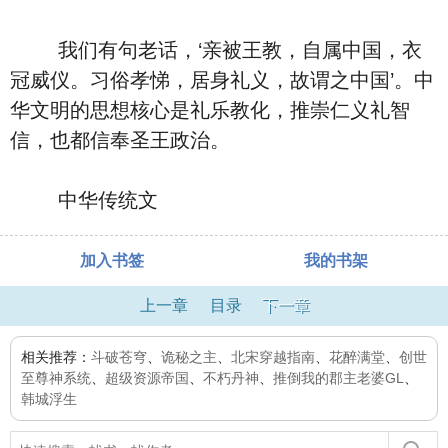
我们有句老话，‘亲被王教，自属中国，衣
冠威仪。习俗孝悌，居身礼义，故谓之中国’。中
华文明的思想核心是礼乐教化，推崇仁义礼智
信，也都信奉圣王政治。
中华传统文
加入书签
我的书架
上一章
目录
下一章
相关推荐：
斗破苍穹
、
诡秘之主
、
北宋穿越指南
、
花醉满堂
、
创世
至尊神系统
、
超级资源帝国
、
不朽丹神
、
推倒我的郡主老婆GL
、
韩城浮生