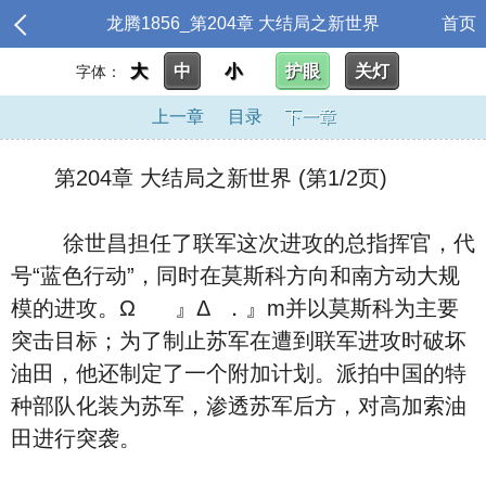
龙腾1856_第204章 大结局之新世界
首页
大
中
小
护眼
关灯
字体：
上一章
目录
下一章
第204章 大结局之新世界 (第1/2页)
徐世昌担任了联军这次进攻的总指挥官，代
号“蓝色行动”，同时在莫斯科方向和南方动大规
模的进攻。Ω 』Δ ．』m并以莫斯科为主要
突击目标；为了制止苏军在遭到联军进攻时破坏
油田，他还制定了一个附加计划。派拍中国的特
种部队化装为苏军，渗透苏军后方，对高加索油
田进行突袭。