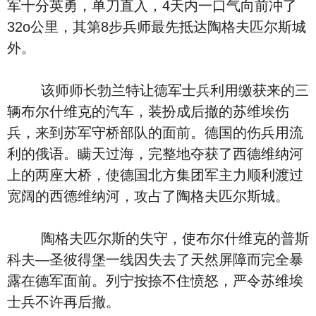
军十分英勇，单刀直入，4天内一口气向前冲了
32o公里，其第8步兵师最先抵达陶格夫匹尔斯城
外。
该师师长勃兰特让德军士兵利用缴获来的三
辆布尔什维克的汽车，装扮成后撤的苏维埃伤
兵，来到苏军守桥部队的面前。德国的伤兵用流
利的俄语。瞒天过海，完整地夺获了西德维纳河
上的两座大桥，使德国北方集团军主力顺利渡过
宽阔的西德维纳河，攻占了陶格夫匹尔斯城。
陶格夫匹尔斯的失守，使布尔什维克的普斯
科夫—圣彼得堡一线因失去了天然屏障而完全暴
露在德军面前。列宁按捺不住愤怒，严令苏维埃
士兵不许再后撤。