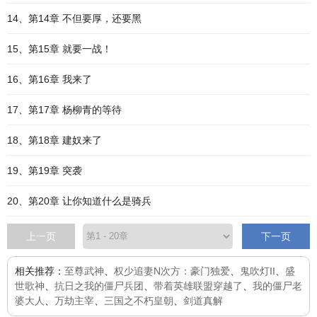
14、第14章 不但要厚，还要黑
15、第15章 就要一战！
16、第16章 我来了
17、第17章 杨柳青的等待
18、第18章 建奴来了
19、第19章 突袭
20、第20章 让你知道什么是骑兵
上一页
下一页
相关推荐：
至尊武神
、
权少追妻N次方：豪门独爱
、
鬼吹灯II
、
盛
世歌神
、
抗日之我的僵尸兵团
、
带着英雄联盟穿越了
、
我的僵尸老
婆大人
、
万劫主宰
、
三国之不朽皇朝
、
剑道真解