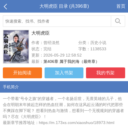
大明虎臣 目录 (共396章)
首页
大明虎臣
作者：曾经淡然
分类：历史小说
状态：完结
字数：1138533
更新：2026-05-29 12:58:52
最新：
第406章 属于我的海（最终章）
开始阅读
加入书架
我的书架
手机简介
一个带着“号令之旗”的穿越者，一个名扬后世，无畏英雄的儿子，他
会在明朝末年掀起怎样的热血狂潮，如何在这风起云涌的时代把那些
不爽踩在脚下呢？ 想看到热血与激情，想看到一个无视规则的穿越者
吗？尽在《大明虎臣》！
最新章节推荐地址：https://m.173xs.com/xiaoshuo/18973.html