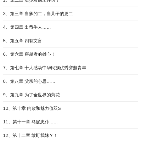
2、第二章 窦少君前来拜访！
3、第三章 当爹的二，当儿子的更二
4、第四章 出恭牛人……
5、第五章 四有文盲……
6、第六章 穿越者的雄心！
7、第七章 十大感动中华民族优秀穿越青年
8、第八章 父亲的心思……
9、第九章 为了全世界的菊花！
10、第十章 内政和魅力值双S
11、第十一章 马屁忠仆……
12、第十二章 敢盯我妹？！