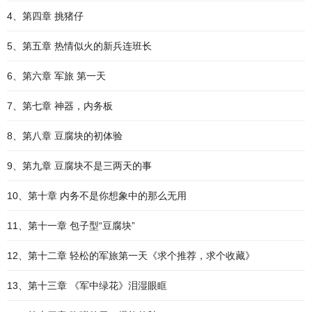
4、第四章 挑猪仔
5、第五章 热情似火的新兵连班长
6、第六章 军旅 第一天
7、第七章 神器，内务板
8、第八章 豆腐块的初体验
9、第九章 豆腐块不是三两天的事
10、第十章 内务不是你想象中的那么无用
11、第十一章 包子型“豆腐块”
12、第十二章 轻松的军旅第一天《求个推荐，求个收藏》
13、第十三章 《军中绿花》泪湿眼眶