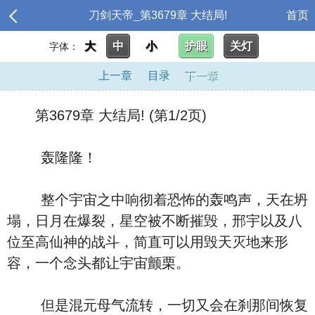
刀剑天帝_第3679章 大结局!
首页
大
中
小
护眼
关灯
字体：
上一章
目录
下一章
第3679章 大结局! (第1/2页)
轰隆隆！
整个宇宙之中响彻着恐怖的轰鸣声，天在坍
塌，日月在爆裂，星空被不断摧毁，邢宇以及八
位至高仙神的战斗，简直可以用毁天灭地来形
容，一个念头都让宇宙颤栗。
但是混元母气流转，一切又会在刹那间恢复